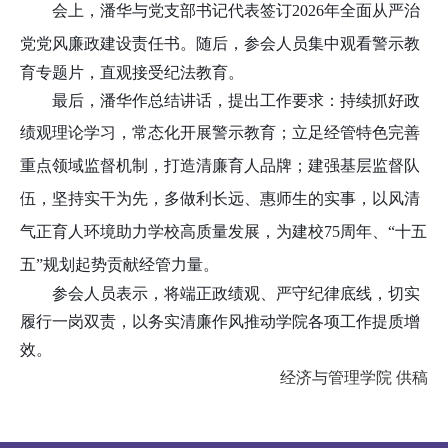
会上，潘华与党支部书记代表签订
2026年全面从严治
党党风廉政建设责任书。
随后，参会人员集中观看警示教
育专题片，直观接受纪法教育。
最后，
潘华作总结讲话，提出工作要求：持续抓好政
绩观理论学
习，常态化开展警示教育；立足经管特色完善
重点领域监督机制，打造清廉育人品牌；建强基层监督队
伍，坚持实干为先，多做利长远、惠师生的实事，以风清
气正育人环境助力学校高质量发展，为建校
75周年、“十五
五”规划起势贡献经管力量。
参会人员表示，将端正政绩观、严守纪律底线，切实
履行一岗双责，以务实清廉作风推动学院各项工作提质增
效。
经济与管理学院 供稿