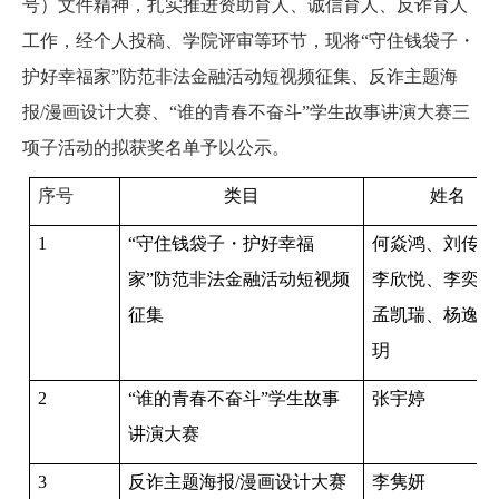
号）文件精神，扎实推进资助育人、诚信育人、反诈育人
工作，经个人投稿、学院评审等环节，现将
“
守住钱袋子・
护好幸福家
”
防范非法金融活动短视频征集、反诈主题海
报/
漫画设计大赛
、
“
谁
的青春不奋斗
”
学生故事讲演大赛
三
项子活动的拟获奖名单予以公示。
序号
类目
姓名
1
“
守住钱袋子
・
护好幸福
何焱鸿、刘传鹏
家
”
防范非法金融活动短视频
李欣悦、李奕淳
征集
孟凯瑞、杨逸、
玥
2
“
谁的青春不奋斗
”
学生故事
张宇婷
讲演大赛
3
反诈主题海报/
漫画设计大赛
李隽妍