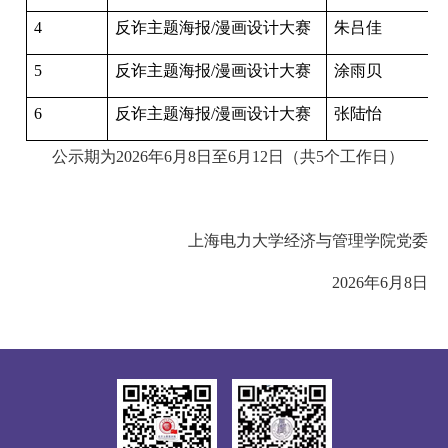
4
反诈主题海报/
漫画设计大赛
朱吕佳
5
反诈主题海报/
漫画设计大赛
涂雨贝
6
反诈主题海报/
漫画设计大赛
张陆怡
公示期为2026
年
6
月
8
日至6
月
12
日（共
5
个工作日）
上海电力大学经济与管理学院党
委
2026
年
6
月
8
日