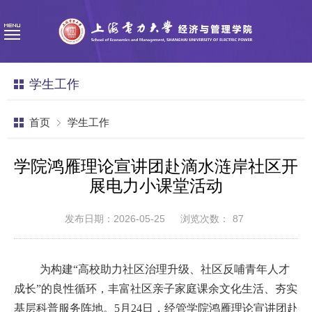
学生工作
首页
学生工作
学院鸿雁理论宣讲团赴滴水涟岸社区开
展电力小课堂活动
发布日期：2026-05-25
浏览次数：
87
为构建
“高校助力社区治理升级、社区反哺青年人才
成长”的良性循环，丰富社区
亲子家庭
课余文化生活、夯实
基层科普服务阵地
。
5月
24
日，
经管
学院鸿雁理论宣讲团赴