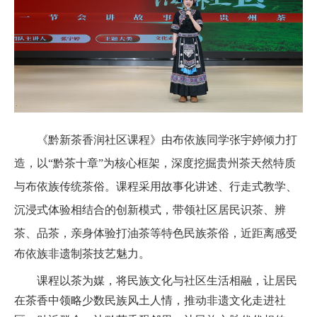
《黔新茶香润社区
课程
》由布依族
同学张宇婷
倾力打
造，以
“黔茶十章”为核心框架，深度挖掘贵州茶天然特质
与布依族传统茶俗。课程采用故事化讲述、行走式教学、
沉浸式体验相结合的创新模式，带领社区居民识茶、辨
茶、品茶，亲身体验打油茶等特色民族茶俗，近距离感受
布依族
非遗制茶技艺魅力。
课程以茶为媒，将民族文化与社区生活相融，让居民
在茶香中领略少数民族风土人情，推动非遗文化走进社